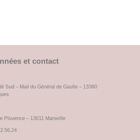
nnées et contact
é Sud – Mail du Général de Gaulle – 13380
ques
e Pluvence – 13011 Marseille
52.56.24